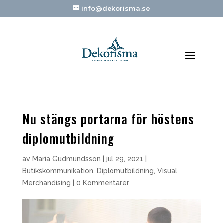
info@dekorisma.se
Nu stängs portarna för höstens
diplomutbildning
av
Maria Gudmundsson
|
jul 29, 2021
|
Butikskommunikation
,
Diplomutbildning
,
Visual
Merchandising
|
0 Kommentarer