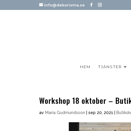
info@dekorisma.se
HEM
TJÄNSTER
Workshop 18 oktober – But
av
Maria Gudmundsson
|
sep 20, 2021
|
Butiks