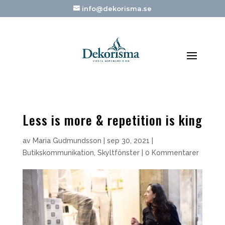
info@dekorisma.se
Less is more & repetition is king
av
Maria Gudmundsson
|
sep 30, 2021
|
Butikskommunikation
,
Skyltfönster
|
0 Kommentarer