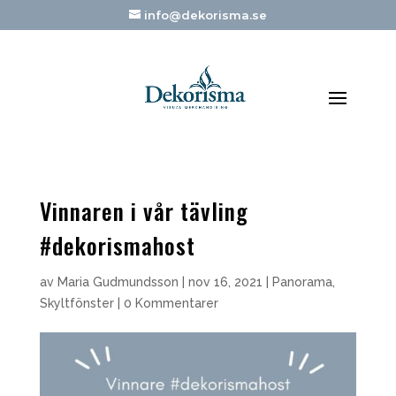
info@dekorisma.se
Vinnaren i vår tävling
#dekorismahost
av
Maria Gudmundsson
|
nov 16, 2021
|
Panorama
,
Skyltfönster
|
0 Kommentarer