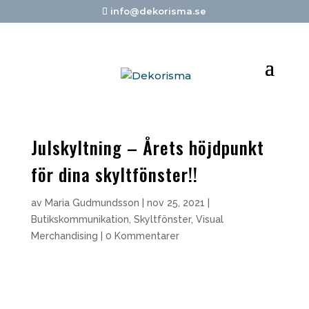
info@dekorisma.se
Julskyltning – Årets höjdpunkt
för dina skyltfönster!!
av
Maria Gudmundsson
|
nov 25, 2021
|
Butikskommunikation
,
Skyltfönster
,
Visual
Merchandising
|
0 Kommentarer