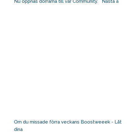
Nu öppnas dörrarna till vår Community. ⁠ ⁠ Nästa å
Om du missade förra veckans Boostweeek - Låt
dina