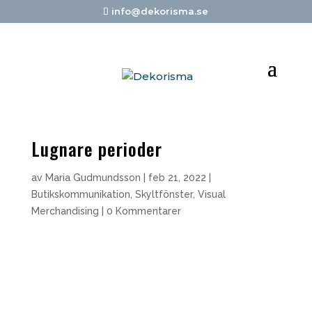
info@dekorisma.se
Lugnare perioder
av
Maria Gudmundsson
|
feb 21, 2022
|
Butikskommunikation
,
Skyltfönster
,
Visual
Merchandising
|
0 Kommentarer