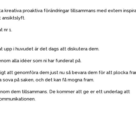
ta kreativa proaktiva förändringar tillsammans med extern inspir
ansiktslyft.
t nr 1.
at upp i huvudet är det dags att diskutera dem.
enom alla idéer som ni har funderat på.
öjligt att genomföra dem just nu så bevara dem för att plocka fr
öva sova på saken, och det kan få mogna fram.
enom dem tillsammans. De kommer att ge er ett underlag att
skommunikationen.