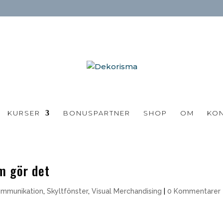
KURSER
BONUSPARTNER
SHOP
OM
KO
m gör det
ommunikation
,
Skyltfönster
,
Visual Merchandising
|
0 Kommentarer