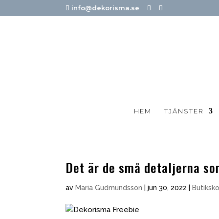
info@dekorisma.se
HEM
TJÄNSTER
Det är de små detaljerna so
av
Maria Gudmundsson
|
jun 30, 2022
|
Butiksk