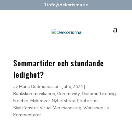
info@dekorisma.se
Sommartider och stundande
ledighet?
av
Maria Gudmundsson
|
jul 4, 2022
|
Butikskommunikation
,
Community
,
Diplomutbildning
,
Freebie
,
Makeover
,
Nyhetsbrev
,
Petite kurs
,
Skyltfönster
,
Visual Merchandising
,
Workshop
|
0
Kommentarer