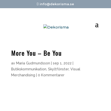
info@dekorisma.se
More You – Be You
av
Maria Gudmundsson
|
sep 1, 2022
|
Butikskommunikation
,
Skyltfönster
,
Visual
Merchandising
|
0 Kommentarer