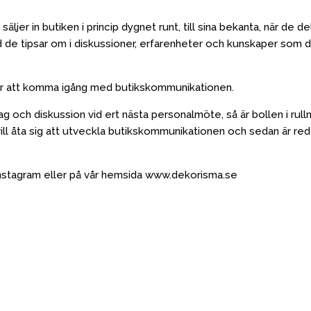
er in butiken i princip dygnet runt, till sina bekanta, när de del
, vad de tipsar om i diskussioner, erfarenheter och kunskaper som 
ps för att komma igång med butikskommunikationen.
och diskussion vid ert nästa personalmöte, så är bollen i rulln
ll åta sig att utveckla butikskommunikationen och sedan är re
å Instagram eller på vår hemsida www.dekorisma.se