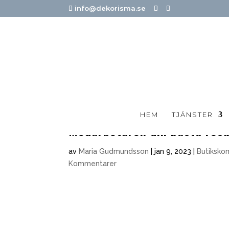
info@dekorisma.se
HEM
TJÄNSTER
Medarbetaren din bästa resu
av
Maria Gudmundsson
|
jan 9, 2023
|
Butiksko
Kommentarer