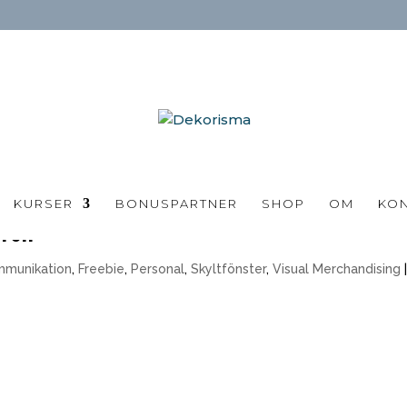
KURSER
BONUSPARTNER
SHOP
OM
KO
rs!!
mmunikation
,
Freebie
,
Personal
,
Skyltfönster
,
Visual Merchandising