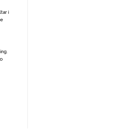
tar i
de
ing.
do