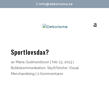
info@dekorisma.se
Sportlovsdax?
av
Maria Gudmundsson
|
feb 23, 2023
|
Butikskommunikation
,
Skyltfönster
,
Visual
Merchandising
|
0 Kommentarer