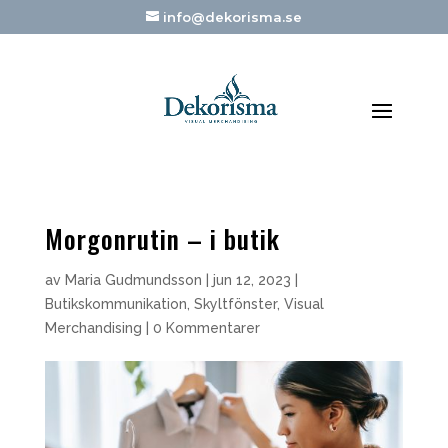
info@dekorisma.se
Morgonrutin – i butik
av
Maria Gudmundsson
|
jun 12, 2023
|
Butikskommunikation
,
Skyltfönster
,
Visual
Merchandising
|
0 Kommentarer