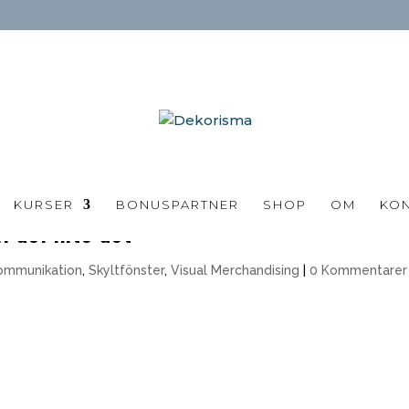
KURSER
BONUSPARTNER
SHOP
OM
KO
l del inte det
kommunikation
,
Skyltfönster
,
Visual Merchandising
|
0 Kommentarer