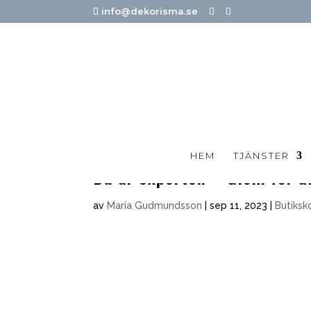
info@dekorisma.se
HEM
TJÄNSTER
Du är experten – Glöm för al
av
Maria Gudmundsson
|
sep 11, 2023
|
Butiks