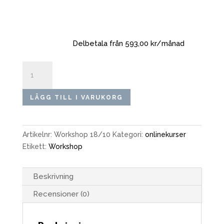
Delbetala från 593,00 kr/månad
Digital
halvdags
workshop
LÄGG TILL I VARUKORG
inom
Visual
Merchandising
Artikelnr:
Workshop 18/10
Kategori:
onlinekurser
-
Etikett:
Workshop
18
oktober
mängd
Beskrivning
Recensioner (0)