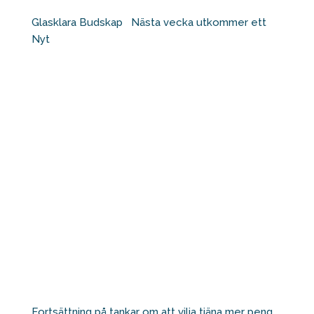
Glasklara Budskap ⁠ ⁠ Nästa vecka utkommer ett
Nyt
Fortsättning på tankar om att vilja tjäna mer peng