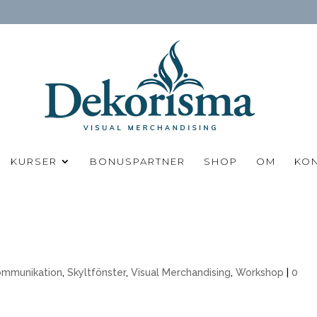
KURSER
BONUSPARTNER
SHOP
OM
KO
ommunikation
,
Skyltfönster
,
Visual Merchandising
,
Workshop
|
0